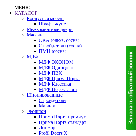
МЕНЮ
КАТАЛОГ
Корпусная мебель
Шкафы-купе
Межкомнатные двери
Массив
ОКА (ольха, сосна)
Стройдетали (сосна)
ПМЦ (сосна)
МДФ
МДФ ЭКОНОМ
МДФ Одинцово
МДФ ПВХ
МДФ Прима Порта
МДФ Классика
МДФ Пефектлайн
Шпонированные
Стройдетали
Мариам
Экошпон
Прима Порта премиум
Прима Порта стандарт
Динмар
Profil Doors X