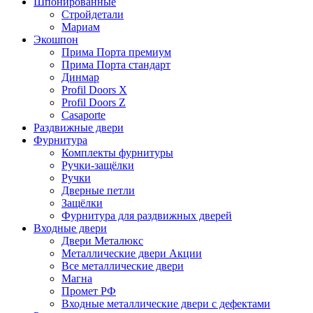
Шпонированные
Стройдетали
Мариам
Экошпон
Прима Порта премиум
Прима Порта стандарт
Динмар
Profil Doors X
Profil Doors Z
Casaporte
Раздвижные двери
Фурнитура
Комплекты фурнитуры
Ручки-защёлки
Ручки
Дверные петли
Защёлки
Фурнитура для раздвижных дверей
Входные двери
Двери Металюкс
Металлические двери Акции
Все металлические двери
Магна
Промет РФ
Входные металлические двери с дефектами