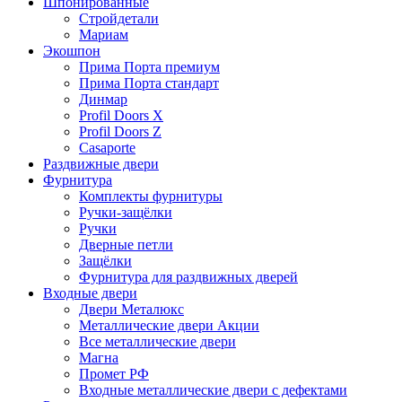
Шпонированные
Стройдетали
Мариам
Экошпон
Прима Порта премиум
Прима Порта стандарт
Динмар
Profil Doors X
Profil Doors Z
Casaporte
Раздвижные двери
Фурнитура
Комплекты фурнитуры
Ручки-защёлки
Ручки
Дверные петли
Защёлки
Фурнитура для раздвижных дверей
Входные двери
Двери Металюкс
Металлические двери Акции
Все металлические двери
Магна
Промет РФ
Входные металлические двери с дефектами