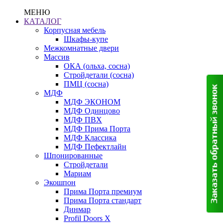
МЕНЮ
КАТАЛОГ
Корпусная мебель
Шкафы-купе
Межкомнатные двери
Массив
ОКА (ольха, сосна)
Стройдетали (сосна)
ПМЦ (сосна)
МДФ
МДФ ЭКОНОМ
МДФ Одинцово
МДФ ПВХ
МДФ Прима Порта
МДФ Классика
МДФ Пефектлайн
Шпонированные
Стройдетали
Мариам
Экошпон
Прима Порта премиум
Прима Порта стандарт
Динмар
Profil Doors X