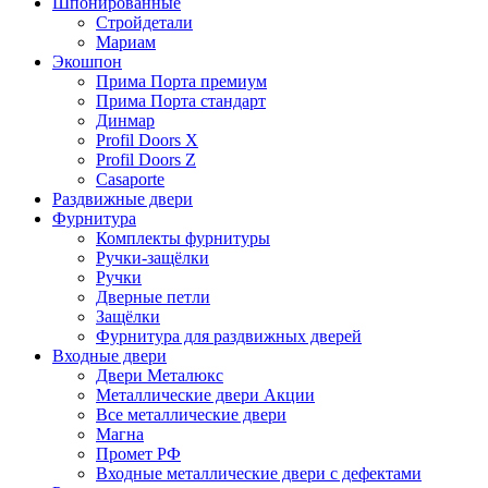
Шпонированные
Стройдетали
Мариам
Экошпон
Прима Порта премиум
Прима Порта стандарт
Динмар
Profil Doors X
Profil Doors Z
Casaporte
Раздвижные двери
Фурнитура
Комплекты фурнитуры
Ручки-защёлки
Ручки
Дверные петли
Защёлки
Фурнитура для раздвижных дверей
Входные двери
Двери Металюкс
Металлические двери Акции
Все металлические двери
Магна
Промет РФ
Входные металлические двери с дефектами