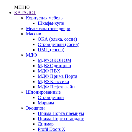
МЕНЮ
КАТАЛОГ
Корпусная мебель
Шкафы-купе
Межкомнатные двери
Массив
ОКА (ольха, сосна)
Стройдетали (сосна)
ПМЦ (сосна)
МДФ
МДФ ЭКОНОМ
МДФ Одинцово
МДФ ПВХ
МДФ Прима Порта
МДФ Классика
МДФ Пефектлайн
Шпонированные
Стройдетали
Мариам
Экошпон
Прима Порта премиум
Прима Порта стандарт
Динмар
Profil Doors X