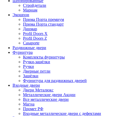
Шпонированные
Стройдетали
Мариам
Экошпон
Прима Порта премиум
Прима Порта стандарт
Динмар
Profil Doors X
Profil Doors Z
Casaporte
Раздвижные двери
Фурнитура
Комплекты фурнитуры
Ручки-защёлки
Ручки
Дверные петли
Защёлки
Фурнитура для раздвижных дверей
Входные двери
Двери Металюкс
Металлические двери Акции
Все металлические двери
Магна
Промет РФ
Входные металлические двери с дефектами