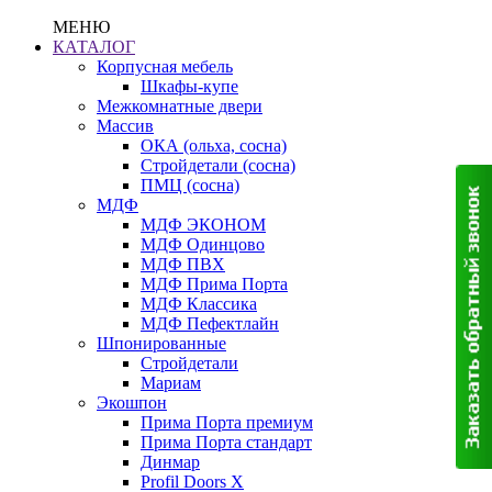
МЕНЮ
КАТАЛОГ
Корпусная мебель
Шкафы-купе
Межкомнатные двери
Массив
ОКА (ольха, сосна)
Стройдетали (сосна)
ПМЦ (сосна)
МДФ
МДФ ЭКОНОМ
МДФ Одинцово
МДФ ПВХ
МДФ Прима Порта
МДФ Классика
МДФ Пефектлайн
Шпонированные
Стройдетали
Мариам
Экошпон
Прима Порта премиум
Прима Порта стандарт
Динмар
Profil Doors X