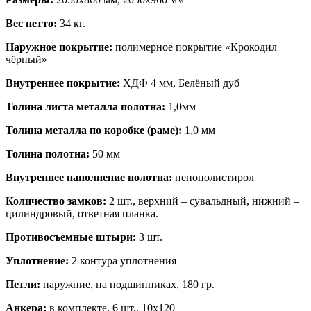
Вес нетто:
34 кг.
Наружное покрытие:
полимерное покрытие «Крокодил
чёрный»
Внутреннее покрытие:
ХДФ 4 мм, Белёный дуб
Толина листа металла полотна:
1,0мм
Толина металла по коробке (раме):
1,0 мм
Толина полотна:
50 мм
Внутреннее наполнение полотна:
пенополистирол
Количество замков:
2 шт., верхний – сувальдный, нижний –
цилиндровый, ответная планка.
Противосъемные штыри:
3 шт.
Уплотнение:
2 контура уплотнения
Петли:
наружние, на подшипниках, 180 гр.
Анкера:
в комплекте, 6 шт., 10х120