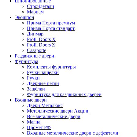
Шпонированные
Стройдетали
Мариам
Экошпон
Прима Порта премиум
Прима Порта стандарт
Динмар
Profil Doors X
Profil Doors Z
Casaporte
Раздвижные двери
Фурнитура
Комплекты фурнитуры
Ручки-защёлки
Ручки
Дверные петли
Защёлки
Фурнитура для раздвижных дверей
Входные двери
Двери Металюкс
Металлические двери Акции
Все металлические двери
Магна
Промет РФ
Входные металлические двери с дефектами